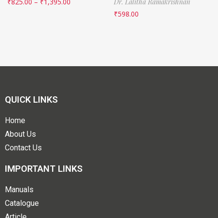
₹
825.00
–
₹
1,395.00
Dr. Lalitha Ramakrishnan
₹
598.00
QUICK LINKS
Home
About Us
Contact Us
IMPORTANT LINKS
Manuals
Catalogue
Article